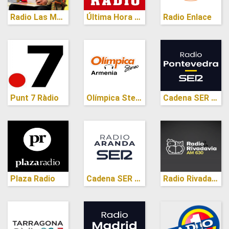
Radio Las Medianias
Última Hora ABC Punto Radio (Mallorca)
Radio Enlace
Punt 7 Ràdio
Olímpica Stereo (Armenia)
Cadena SER (Pontevedra)
Plaza Radio
Cadena SER (Aranda)
Radio Rivadavia