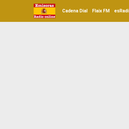
Cadena Dial
Flaix FM
esRad