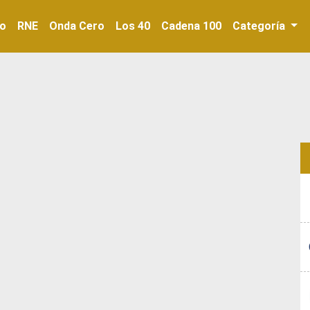
io
RNE
Onda Cero
Los 40
Cadena 100
Categoría