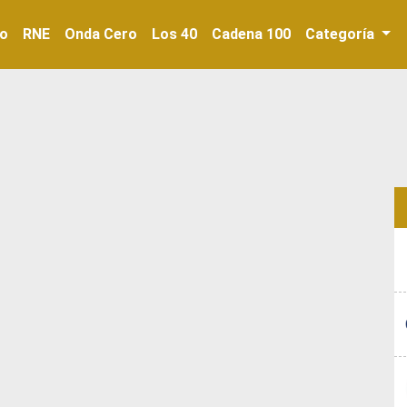
io
RNE
Onda Cero
Los 40
Cadena 100
Categoría