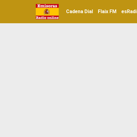
Cadena Dial
Flaix FM
esRad