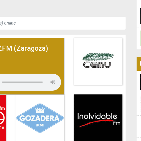
) online
ZFM (Zaragoza)