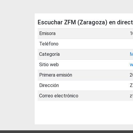
Escuchar ZFM (Zaragoza) en direc
Emisora
1
Teléfono
Categoría
M
Sitio web
w
Primera emisión
2
Dirección
Z
Correo electrónico
z