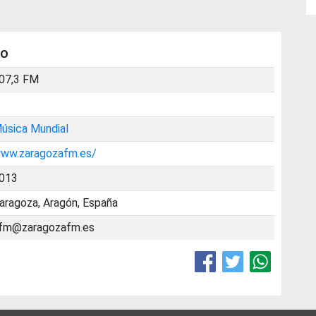
to
07,3 FM
úsica Mundial
ww.zaragozafm.es/
013
aragoza, Aragón, España
fm@zaragozafm.es