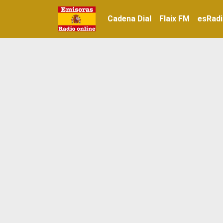
Cadena Dial
Flaix FM
esRad