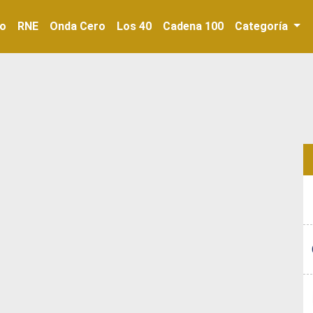
io
RNE
Onda Cero
Los 40
Cadena 100
Categoría