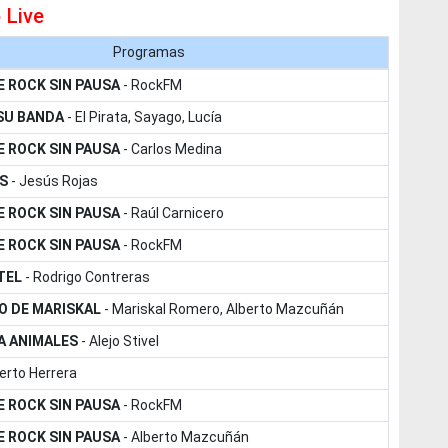
 Live
Programas
E ROCK SIN PAUSA
-
RockFM
 SU BANDA
-
El Pirata, Sayago, Lucía
E ROCK SIN PAUSA
-
Carlos Medina
S
-
Jesús Rojas
E ROCK SIN PAUSA
-
Raúl Carnicero
E ROCK SIN PAUSA
-
RockFM
TEL
-
Rodrigo Contreras
O DE MARISKAL
-
Mariskal Romero, Alberto Mazcuñán
A ANIMALES
-
Alejo Stivel
erto Herrera
E ROCK SIN PAUSA
-
RockFM
E ROCK SIN PAUSA
-
Alberto Mazcuñán