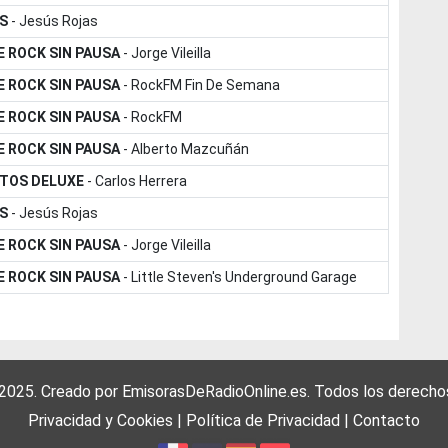
S
-
Jesús Rojas
E ROCK SIN PAUSA
-
Jorge Vileilla
E ROCK SIN PAUSA
-
RockFM Fin De Semana
E ROCK SIN PAUSA
-
RockFM
E ROCK SIN PAUSA
-
Alberto Mazcuñán
ITOS DELUXE
-
Carlos Herrera
S
-
Jesús Rojas
E ROCK SIN PAUSA
-
Jorge Vileilla
E ROCK SIN PAUSA
-
Little Steven's Underground Garage
 2025. Creado por
EmisorasDeRadioOnline.es
. Todos los derecho
Privacidad y Cookies
|
Política de Privacidad
|
Contacto